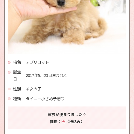
毛色
アプリコット
誕生
2017年5月23日生まれ♡
日
性別
♀女の子
種類
タイニー小さめ予想♡
家族が決まりました♡
価格：
円
（税込み）