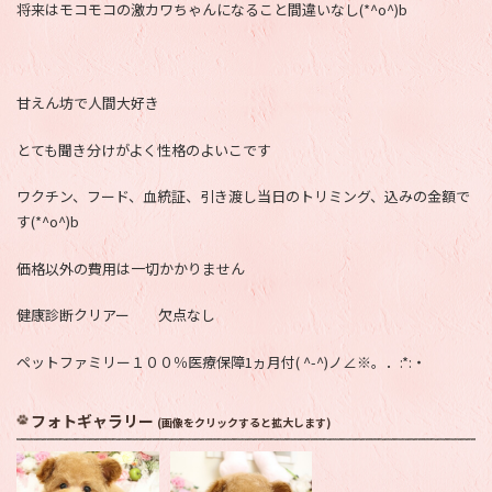
将来はモコモコの激カワちゃんになること間違いなし(*^o^)b
甘えん坊で人間大好き
とても聞き分けがよく性格のよいこです
ワクチン、フード、血統証、引き渡し当日のトリミング、込みの金額で
す(*^o^)b
価格以外の費用は一切かかりません
健康診断クリアー 欠点なし
ペットファミリー１００％医療保障1ヵ月付( ^-^)ノ∠※。．:*:・
フォトギャラリー
(画像をクリックすると拡大します)