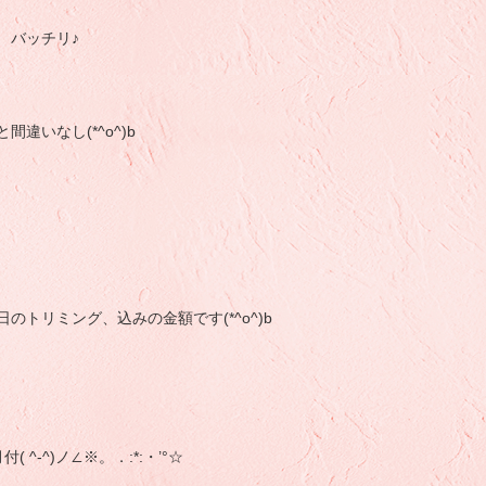
 バッチリ♪
違いなし(*^o^)b
トリミング、込みの金額です(*^o^)b
^-^)ノ∠※。．:*:・’°☆