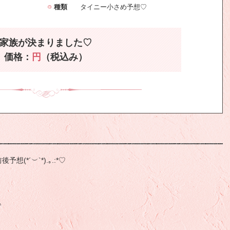
種類
タイニー小さめ予想♡
家族が決まりました♡
価格：
円
（税込み）
*´︶`*).｡.:*♡
♪