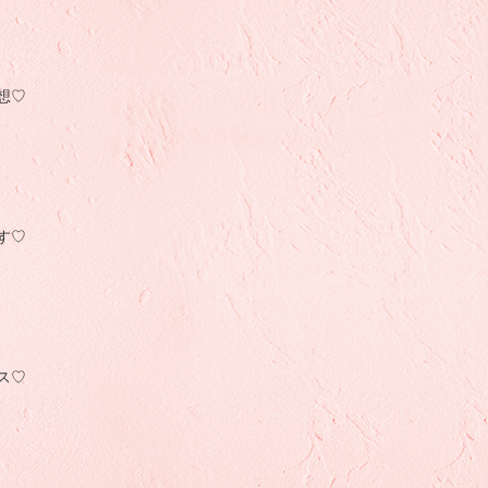
想♡
す♡
ス♡