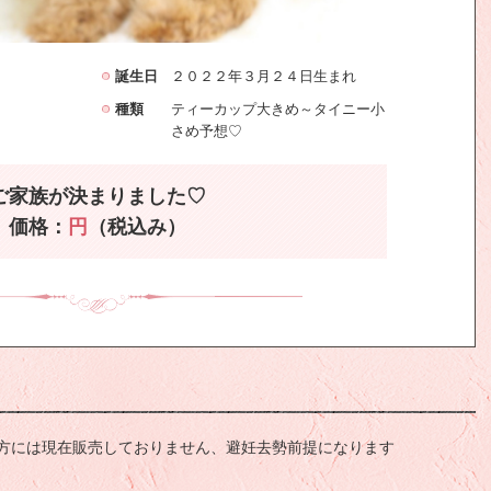
誕生日
２０２２年３月２４日生まれ
種類
ティーカップ大きめ～タイニー小
さめ予想♡
ご家族が決まりました♡
価格：
円
（税込み）
方には現在販売しておりません、避妊去勢前提になります