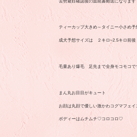
去勢避妊確認後の血統書郵送になります
ティーカップ大きめ～タイニー小さめ予
成犬予想サイズは ２キロ~2.5キロ前後
毛量あり爆毛 足先まで全身モコモコで
まん丸お目目がキュート
お顔は丸顔で優しい激かわコグマフェイ
ボディーはムチムチ♡コロコロ♡