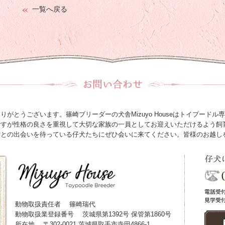
一覧へ戻る
がとうございます。篠崎ブリーダーの犬舎Mizuyo Houseはトイプード
ですが性格の良さを重視して大切な家族の一員としてお迎えいただけるよう飼
族との出会いを待っている仔犬たちにぜひ会いに来てください。皆様のお越し
動物取扱責任者
篠崎瑞代
動物取扱業登録番号
茨城県第1392号 保管第1860号
所在地
〒302-0021 茨城県取手市寺田4866-1