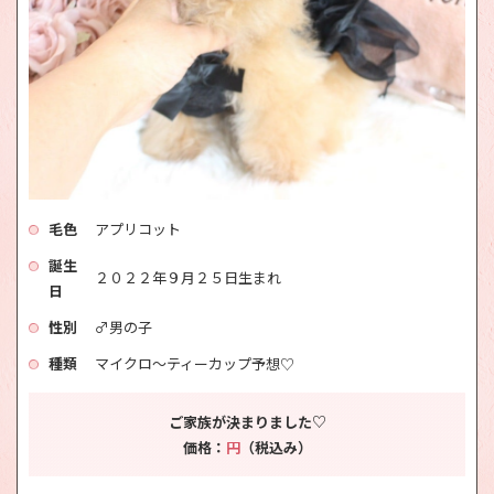
毛色
アプリコット
誕生
２０２２年９月２５日生まれ
日
性別
♂男の子
種類
マイクロ～ティーカップ予想♡
ご家族が決まりました♡
価格：
円
（税込み）