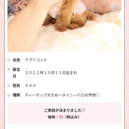
毛色
アプリコット
誕生
２０２２年１０月１１日生まれ
日
性別
♀メス
種類
ティーカップ大きめ～タイニー小さめ予想♡
ご家族が決まりました♡
価格：
円
（税込み）