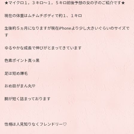
★マイクロ１，３キロ～１，５キロ前後予想の女の子のご紹介です★
現在の体重はムチムチボディで約１、１キロ
生後約５ヵ月になりますが現在iPhoneより少し大きいぐらいのサイズで
す
ゆるやかな成長で伸びがとまってきています
色素ポイント真っ黒
足は短め爆毛
おめ目がまん丸💛
胴が短く詰まっております
性格は人見知りなくフレンドリー♡