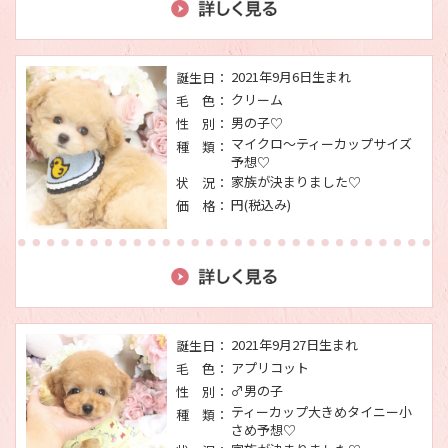
2021年9月6日生まれ
誕生日：
クリーム
毛 色：
男の子♡
性 別：
マイクロ～ティーカップサイズ
種 類：
予想♡
家族が決まりました♡
状 況：
円(税込み)
価 格：
2021年9月27日生まれ
誕生日：
アプリコット
毛 色：
♂男の子
性 別：
ティーカップ大きめタイニー小
種 類：
さめ予想♡