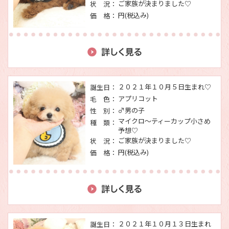
ご家族が決まりました♡
状 況：
円(税込み)
価 格：
２０２１年１０月５日生まれ♡
誕生日：
アプリコット
毛 色：
♂男の子
性 別：
マイクロ～ティーカップ小さめ
種 類：
予想♡
ご家族が決まりました♡
状 況：
円(税込み)
価 格：
２０２１年１０月１３日生まれ
誕生日：