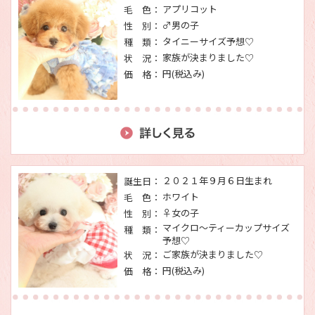
アプリコット
毛 色：
♂男の子
性 別：
タイニーサイズ予想♡
種 類：
家族が決まりました♡
状 況：
円(税込み)
価 格：
２０２１年９月６日生まれ
誕生日：
ホワイト
毛 色：
♀女の子
性 別：
マイクロ～ティーカップサイズ
種 類：
予想♡
ご家族が決まりました♡
状 況：
円(税込み)
価 格：