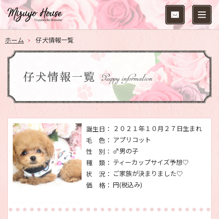
ホーム
仔犬情報一覧
２０２１年１０月２７日生まれ
誕生日：
アプリコット
毛 色：
♂男の子
性 別：
ティーカップサイズ予想♡
種 類：
ご家族が決まりました♡
状 況：
円(税込み)
価 格：