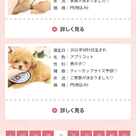
家族が決まりました♡
状 況：
円(税込み)
価 格：
2021年9月5日生まれ
誕生日：
アプリコット
毛 色：
男の子♡
性 別：
ティーカップサイズ予想♡
種 類：
ご家族が決まりました♡
状 況：
円(税込み)
価 格：
<
10
18
19
20
21
22
30
40
50