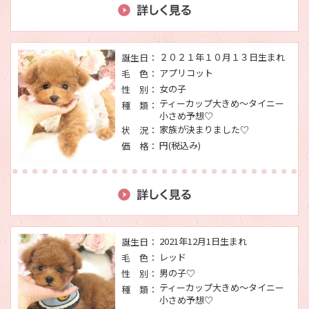
２０２１年１０月１３日生まれ
誕生日：
アプリコット
毛 色：
女の子
性 別：
ティーカップ大きめ～タイニー
種 類：
小さめ予想♡
家族が決まりました♡
状 況：
円(税込み)
価 格：
2021年12月1日生まれ
誕生日：
レッド
毛 色：
男の子♡
性 別：
ティーカップ大きめ～タイニー
種 類：
小さめ予想♡