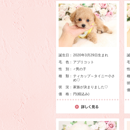
誕生日：
2020年3月29日生まれ
毛 色：
アプリコット
性 別：
♂男の子
種 類：
ティカップ～タイニー小さ
め♡
状 況：
家族が決まりました♡
価 格：
円(税込み)