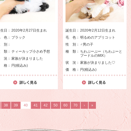
誕生日：
2020年2月27日生まれ
誕生日：
2020年2月12日生まれ
毛 色：
ブラック
毛 色：
明るめのアプリコット
性 別：
性 別：
♂男の子
種 類：
ティーカップ小さめ予想
種 類：
ちわぷーぷー（ちわぷーと
プードルのMIX）
状 況：
家族が決まりました
状 況：
家族が決まりました♡
価 格：
円(税込み)
価 格：
円(税込み)
38
39
40
41
42
50
60
70