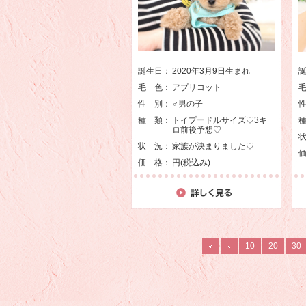
誕生日：
2020年3月9日生まれ
毛 色：
アプリコット
性 別：
♂男の子
種 類：
トイプードルサイズ♡3キ
ロ前後予想♡
状 況：
家族が決まりました♡
価 格：
円(税込み)
10
20
30