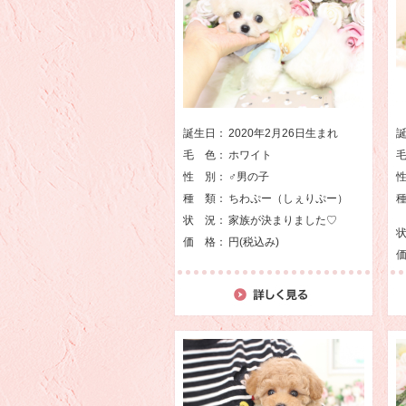
誕生日：
2020年2月26日生まれ
毛 色：
ホワイト
性 別：
♂男の子
種 類：
ちわぷー（しぇりぷー）
状 況：
家族が決まりました♡
価 格：
円(税込み)