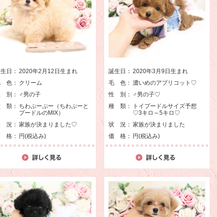
誕生日：
2020年2月12日生まれ
誕生日：
2020年3月9日生まれ
毛 色：
クリーム
毛 色：
濃いめのアプリコット♡
性 別：
♂男の子
性 別：
♂男の子♡
種 類：
ちわぷーぷー（ちわぷーと
種 類：
トイプードルサイズ予想
プードルのMIX）
♡3キロ～5キロ♡
状 況：
家族が決まりました♡
状 況：
家族が決まりました
価 格：
円(税込み)
価 格：
円(税込み)