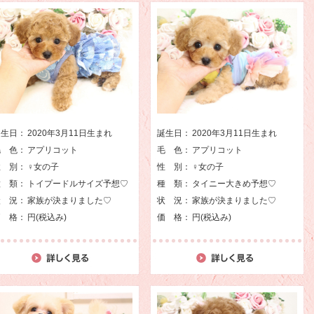
誕生日：
2020年3月11日生まれ
誕生日：
2020年3月11日生まれ
毛 色：
アプリコット
毛 色：
アプリコット
性 別：
♀女の子
性 別：
♀女の子
種 類：
トイプードルサイズ予想♡
種 類：
タイニー大きめ予想♡
状 況：
家族が決まりました♡
状 況：
家族が決まりました♡
価 格：
円(税込み)
価 格：
円(税込み)