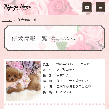
ホーム
仔犬情報一覧
2025年1月２１日生まれ
誕生日：
アプリコット
毛 色：
♀女の子
性 別：
タイニーサイズ予想♡
種 類：
ご家族が決まりました♡
状 況：
円(税込み)
価 格：