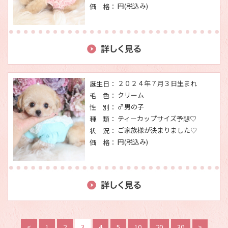
円(税込み)
価 格：
２０２４年７月３日生まれ
誕生日：
クリーム
毛 色：
♂男の子
性 別：
ティーカップサイズ予想♡
種 類：
ご家族様が決まりました♡
状 況：
円(税込み)
価 格：
<
1
2
3
4
5
10
20
30
>