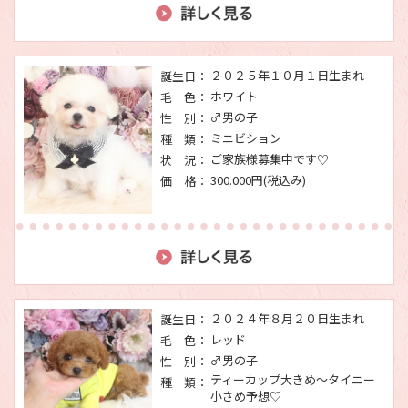
２０２５年１０月１日生まれ
誕生日：
ホワイト
毛 色：
♂男の子
性 別：
ミニビション
種 類：
ご家族様募集中です♡
状 況：
300.000円(税込み)
価 格：
２０２４年８月２０日生まれ
誕生日：
レッド
毛 色：
♂男の子
性 別：
ティーカップ大きめ～タイニー
種 類：
小さめ予想♡