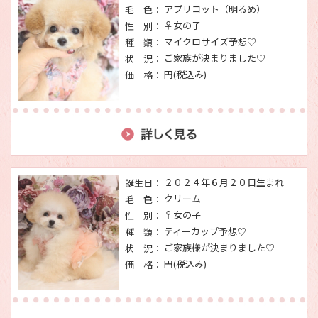
アプリコット（明るめ）
毛 色：
♀女の子
性 別：
マイクロサイズ予想♡
種 類：
ご家族が決まりました♡
状 況：
円(税込み)
価 格：
２０２４年６月２０日生まれ
誕生日：
クリーム
毛 色：
♀女の子
性 別：
ティーカップ予想♡
種 類：
ご家族様が決まりました♡
状 況：
円(税込み)
価 格：