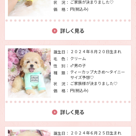
ご家族が決まりました♡
状 況：
円(税込み)
価 格：
２０２４年８月２０日生まれ
誕生日：
クリーム
毛 色：
♂男の子
性 別：
ティーカップ大きめ～タイニー
種 類：
サイズ予想♡
ご家族様が決まりました♡
状 況：
円(税込み)
価 格：
２０２４年６月２５日生まれ
誕生日：