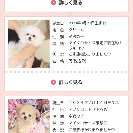
2023年9月22日生まれ
誕生日：
クリーム
毛 色：
♂男の子
性 別：
マイクロサイズ確定♡現在約１.
種 類：
５キロ♡
ご家族様決まりました♡
状 況：
円(税込み)
価 格：
２０２４年７月１４日生まれ
誕生日：
アプリコット（明るめ）
毛 色：
♀女の子
性 別：
マイクロサイズ予想♡
種 類：
ご家族様が決まりました♡
状 況：