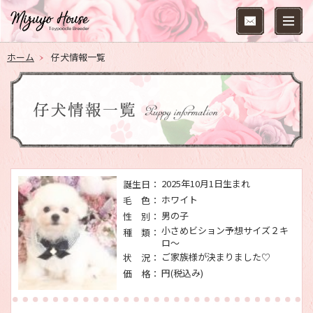
ホーム
仔犬情報一覧
2025年10月1日生まれ
誕生日：
ホワイト
毛 色：
男の子
性 別：
小さめビション予想サイズ２キ
種 類：
ロ～
ご家族様が決まりました♡
状 況：
円(税込み)
価 格：