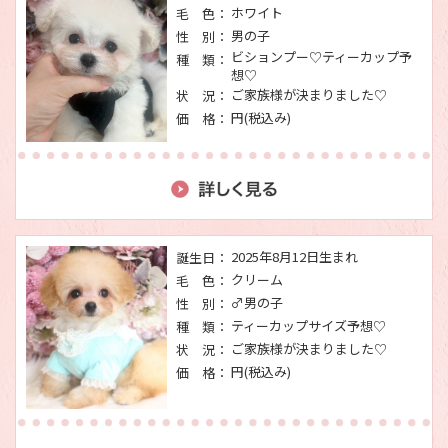
ホワイト
毛 色：
男の子
性 別：
ビションプー♡ティーカップ予
種 類：
想♡
ご家族様が決まりました♡
状 況：
円(税込み)
価 格：
2025年8月12日生まれ
誕生日：
クリーム
毛 色：
♂男の子
性 別：
ティーカップサイズ予想♡
種 類：
ご家族様が決まりました♡
状 況：
円(税込み)
価 格：