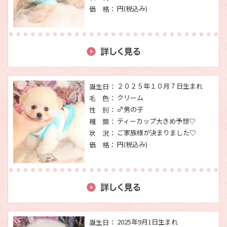
円(税込み)
価 格：
２０２５年１０月７日生まれ
誕生日：
クリーム
毛 色：
♂男の子
性 別：
ティーカップ大きめ予想♡
種 類：
ご家族様が決まりました♡
状 況：
円(税込み)
価 格：
2025年9月1日生まれ
誕生日：