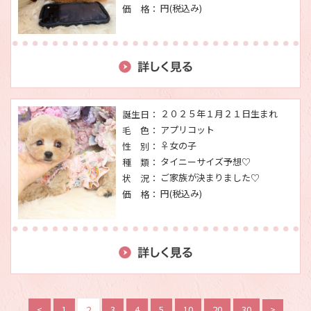
円(税込み)
価 格：
２０２５年１月２１日生まれ
誕生日：
アプリコット
毛 色：
♀女の子
性 別：
タイニーサイズ予想♡
種 類：
ご家族が決まりました♡
状 況：
円(税込み)
価 格：
<
1
2
3
4
5
10
20
30
>