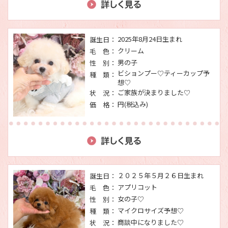
2025年8月24日生まれ
誕生日：
クリーム
毛 色：
男の子
性 別：
ビションプー♡ティーカップ予
種 類：
想♡
ご家族が決まりました♡
状 況：
円(税込み)
価 格：
２０２５年５月２６日生まれ
誕生日：
アプリコット
毛 色：
女の子♡
性 別：
マイクロサイズ予想♡
種 類：
商談中になりました♡
状 況：