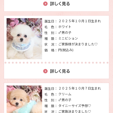
２０２５年１０月１日生まれ
誕生日：
ホワイト
毛 色：
♂男の子
性 別：
ミニビション
種 類：
ご家族様が決まりました♡
状 況：
円(税込み)
価 格：
２０２５年１０月７日生まれ
誕生日：
クリーム
毛 色：
♂男の子
性 別：
タイニーサイズ予想♡
種 類：
ご家族決まりました♡
状 況：