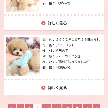
円(税込み)
価 格：
２０２２年１０月２８日生まれ
誕生日：
アプリコット
毛 色：
♂男の子
性 別：
ティーカップ予想♡
種 類：
ご家族が決まりました♡
状 況：
円(税込み)
価 格：
<
7
8
9
10
11
20
30
40
>