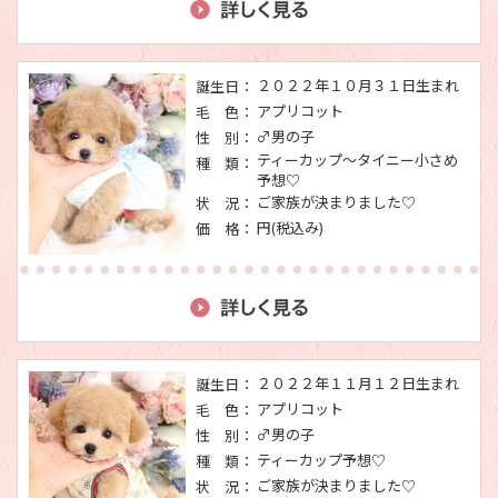
２０２２年１０月３１日生まれ
誕生日：
アプリコット
毛 色：
♂男の子
性 別：
ティーカップ～タイニー小さめ
種 類：
予想♡
ご家族が決まりました♡
状 況：
円(税込み)
価 格：
２０２２年１１月１２日生まれ
誕生日：
アプリコット
毛 色：
♂男の子
性 別：
ティーカップ予想♡
種 類：
ご家族が決まりました♡
状 況：