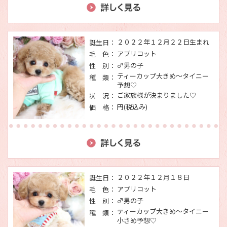
２０２２年１２月２２日生まれ
誕生日：
アプリコット
毛 色：
♂男の子
性 別：
ティーカップ大きめ～タイニー
種 類：
予想♡
ご家族様が決まりました♡
状 況：
円(税込み)
価 格：
２０２２年１２月１８日
誕生日：
アプリコット
毛 色：
♂男の子
性 別：
ティーカップ大きめ～タイニー
種 類：
小さめ予想♡