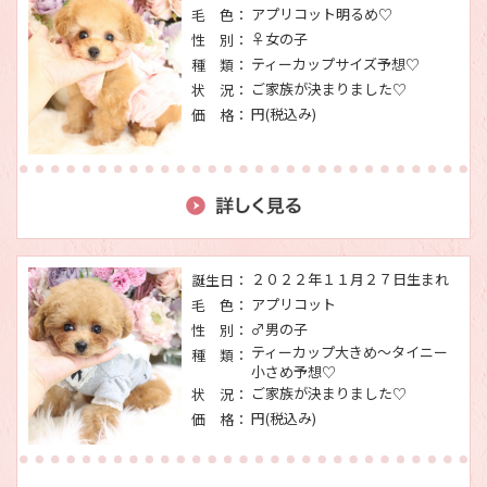
アプリコット明るめ♡
毛 色：
♀女の子
性 別：
ティーカップサイズ予想♡
種 類：
ご家族が決まりました♡
状 況：
円(税込み)
価 格：
２０２２年１１月２７日生まれ
誕生日：
アプリコット
毛 色：
♂男の子
性 別：
ティーカップ大きめ～タイニー
種 類：
小さめ予想♡
ご家族が決まりました♡
状 況：
円(税込み)
価 格：