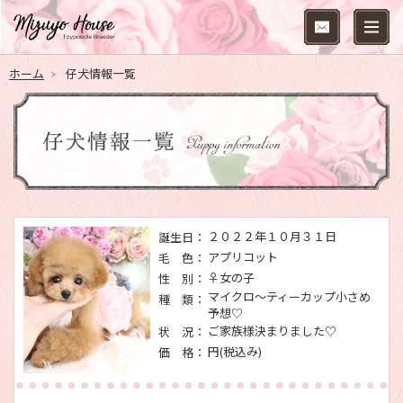
ホーム
仔犬情報一覧
２０２２年１０月３１日
誕生日：
アプリコット
毛 色：
♀女の子
性 別：
マイクロ～ティーカップ小さめ
種 類：
予想♡
ご家族様決まりました♡
状 況：
円(税込み)
価 格：