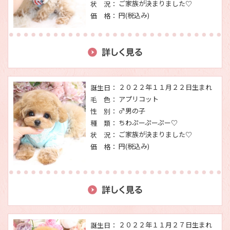
ご家族が決まりました♡
状 況：
円(税込み)
価 格：
２０２２年１１月２２日生まれ
誕生日：
アプリコット
毛 色：
♂男の子
性 別：
ちわぷーぷーぷー♡
種 類：
ご家族が決まりました♡
状 況：
円(税込み)
価 格：
２０２２年１１月２７日生まれ
誕生日：